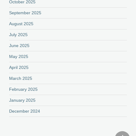
October 2025
September 2025
August 2025
July 2025
June 2025
May 2025
April 2025
March 2025
February 2025
January 2025
December 2024