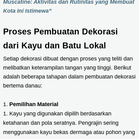
Muscatine: Aktivitas dan Rutinitas yang Membuat
Kota Ini Istimewa”
Proses Pembuatan Dekorasi
dari Kayu dan Batu Lokal
Setiap dekorasi dibuat dengan proses yang teliti dan
melibatkan keterampilan tangan yang tinggi. Berikut
adalah beberapa tahapan dalam pembuatan dekorasi
bertema danau:
Pemilihan Material
Kayu yang digunakan dipilih berdasarkan
ketahanan dan pola seratnya. Pengrajin sering
menggunakan kayu bekas dermaga atau pohon yang