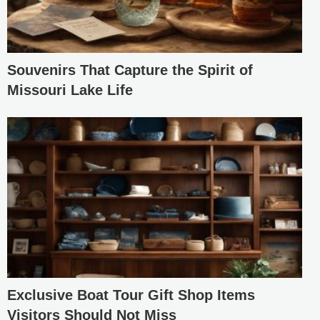
Souvenirs That Capture the Spirit of
Missouri Lake Life
Exclusive Boat Tour Gift Shop Items
Visitors Should Not Miss