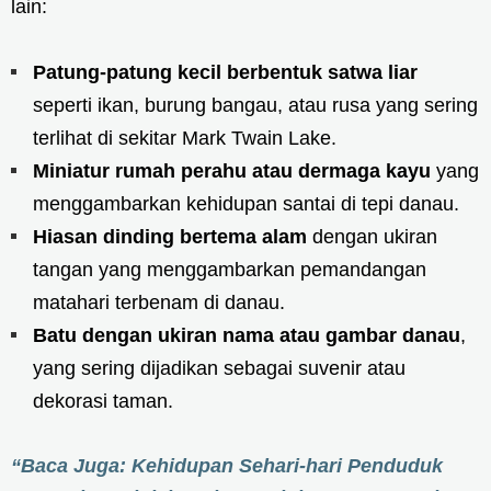
lain:
Patung-patung kecil berbentuk satwa liar
seperti ikan, burung bangau, atau rusa yang sering
terlihat di sekitar Mark Twain Lake.
Miniatur rumah perahu atau dermaga kayu
yang
menggambarkan kehidupan santai di tepi danau.
Hiasan dinding bertema alam
dengan ukiran
tangan yang menggambarkan pemandangan
matahari terbenam di danau.
Batu dengan ukiran nama atau gambar danau
,
yang sering dijadikan sebagai suvenir atau
dekorasi taman.
“Baca Juga: Kehidupan Sehari-hari Penduduk