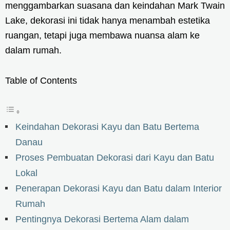
menggambarkan suasana dan keindahan Mark Twain
Lake, dekorasi ini tidak hanya menambah estetika
ruangan, tetapi juga membawa nuansa alam ke
dalam rumah.
Table of Contents
Keindahan Dekorasi Kayu dan Batu Bertema
Danau
Proses Pembuatan Dekorasi dari Kayu dan Batu
Lokal
Penerapan Dekorasi Kayu dan Batu dalam Interior
Rumah
Pentingnya Dekorasi Bertema Alam dalam