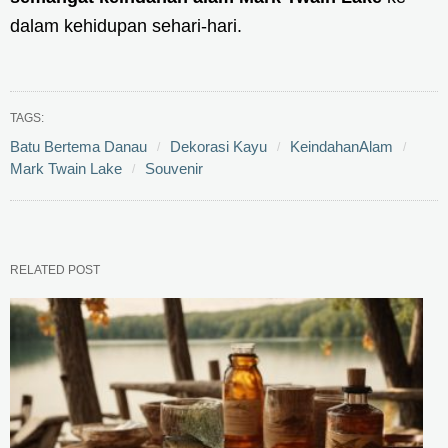
dalam kehidupan sehari-hari.
TAGS:
Batu Bertema Danau
Dekorasi Kayu
KeindahanAlam
Mark Twain Lake
Souvenir
RELATED POST