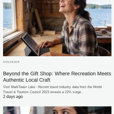
SOUVENIR
Beyond the Gift Shop: Where Recreation Meets
Authentic Local Craft
Visit MarkTwain Lake - Recent travel industry data from the World
Travel & Tourism Council 2023 reveals a 22% surge…
2 days ago