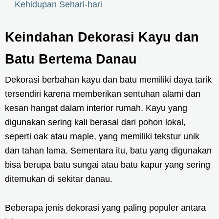
Kehidupan Sehari-hari
Keindahan Dekorasi Kayu dan
Batu Bertema Danau
Dekorasi berbahan kayu dan batu memiliki daya tarik
tersendiri karena memberikan sentuhan alami dan
kesan hangat dalam interior rumah. Kayu yang
digunakan sering kali berasal dari pohon lokal,
seperti oak atau maple, yang memiliki tekstur unik
dan tahan lama. Sementara itu, batu yang digunakan
bisa berupa batu sungai atau batu kapur yang sering
ditemukan di sekitar danau.
Beberapa jenis dekorasi yang paling populer antara