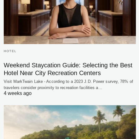
HOTEL
Weekend Staycation Guide: Selecting the Best
Hotel Near City Recreation Centers
Visit MarkTwain Lake - According to a 2023 J.D. Power survey, 78% of
travelers consider proximity to recreation facilities a…
4 weeks ago