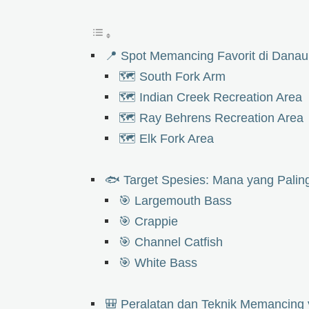
📍 Spot Memancing Favorit di Dana
🗺️ South Fork Arm
🗺️ Indian Creek Recreation Area
🗺️ Ray Behrens Recreation Area
🗺️ Elk Fork Area
🐟 Target Spesies: Mana yang Paling
🎯 Largemouth Bass
🎯 Crappie
🎯 Channel Catfish
🎯 White Bass
🎒 Peralatan dan Teknik Memancing y