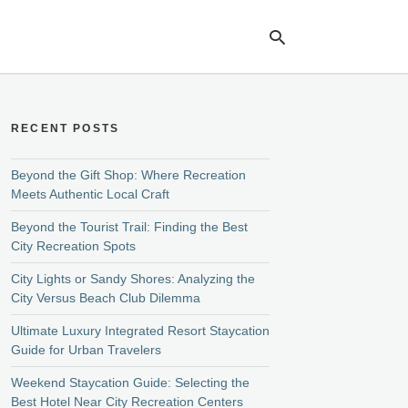
RECENT POSTS
Ty
yo
se
Beyond the Gift Shop: Where Recreation
qu
Meets Authentic Local Craft
an
hit
Beyond the Tourist Trail: Finding the Best
ent
City Recreation Spots
City Lights or Sandy Shores: Analyzing the
City Versus Beach Club Dilemma
Ultimate Luxury Integrated Resort Staycation
Guide for Urban Travelers
Weekend Staycation Guide: Selecting the
Best Hotel Near City Recreation Centers