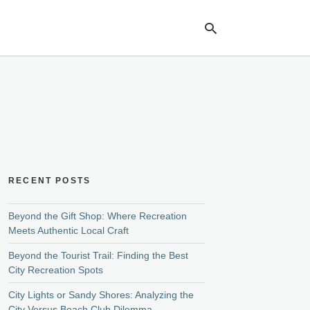
Ty
yo
se
qu
an
hit
ent
RECENT POSTS
Beyond the Gift Shop: Where Recreation
Meets Authentic Local Craft
Beyond the Tourist Trail: Finding the Best
City Recreation Spots
City Lights or Sandy Shores: Analyzing the
City Versus Beach Club Dilemma