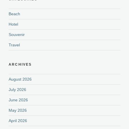
Beach
Hotel
Souvenir
Travel
ARCHIVES
August 2026
July 2026
June 2026
May 2026
April 2026