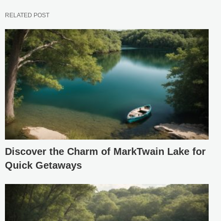
RELATED POST
Discover the Charm of MarkTwain Lake for
Quick Getaways