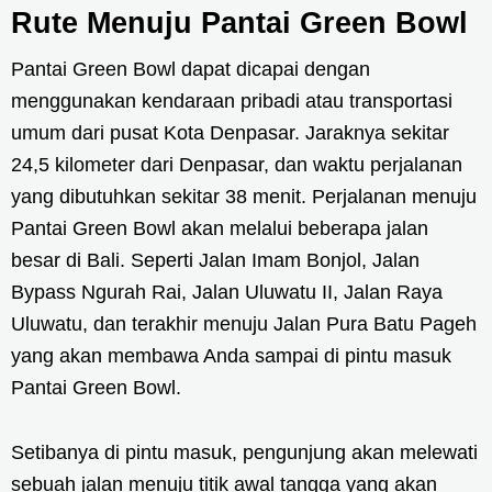
Rute Menuju Pantai Green Bowl
Pantai Green Bowl dapat dicapai dengan
menggunakan kendaraan pribadi atau transportasi
umum dari pusat Kota Denpasar. Jaraknya sekitar
24,5 kilometer dari Denpasar, dan waktu perjalanan
yang dibutuhkan sekitar 38 menit. Perjalanan menuju
Pantai Green Bowl akan melalui beberapa jalan
besar di Bali. Seperti Jalan Imam Bonjol, Jalan
Bypass Ngurah Rai, Jalan Uluwatu II, Jalan Raya
Uluwatu, dan terakhir menuju Jalan Pura Batu Pageh
yang akan membawa Anda sampai di pintu masuk
Pantai Green Bowl.
Setibanya di pintu masuk, pengunjung akan melewati
sebuah jalan menuju titik awal tangga yang akan