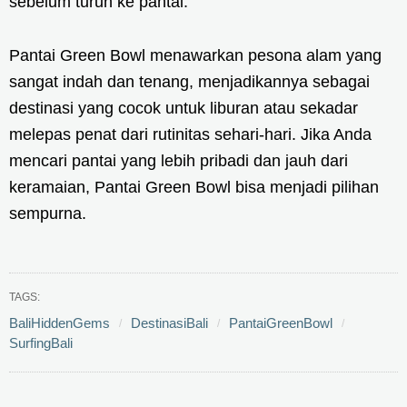
sebelum turun ke pantai.
Pantai Green Bowl menawarkan pesona alam yang
sangat indah dan tenang, menjadikannya sebagai
destinasi yang cocok untuk liburan atau sekadar
melepas penat dari rutinitas sehari-hari. Jika Anda
mencari pantai yang lebih pribadi dan jauh dari
keramaian, Pantai Green Bowl bisa menjadi pilihan
sempurna.
TAGS:
BaliHiddenGems
DestinasiBali
PantaiGreenBowl
SurfingBali