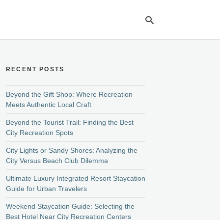
RECENT POSTS
Ty
yo
se
Beyond the Gift Shop: Where Recreation
qu
Meets Authentic Local Craft
an
hit
Beyond the Tourist Trail: Finding the Best
ent
City Recreation Spots
City Lights or Sandy Shores: Analyzing the
City Versus Beach Club Dilemma
Ultimate Luxury Integrated Resort Staycation
Guide for Urban Travelers
Weekend Staycation Guide: Selecting the
Best Hotel Near City Recreation Centers