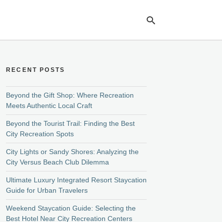
RECENT POSTS
Ty
yo
se
Beyond the Gift Shop: Where Recreation
qu
Meets Authentic Local Craft
an
hit
Beyond the Tourist Trail: Finding the Best
ent
City Recreation Spots
City Lights or Sandy Shores: Analyzing the
City Versus Beach Club Dilemma
Ultimate Luxury Integrated Resort Staycation
Guide for Urban Travelers
Weekend Staycation Guide: Selecting the
Best Hotel Near City Recreation Centers